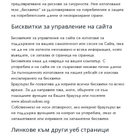
предотвратяване на рискове за сигурността. Ние използваме
тези „бисквитки“ за удостоверяване на потребителите и защита
на потребителските данни от неоторизирани страни.
Бисквитки за управление на сайта
Бисквитките за управление на сайта се използват за
поддържане на вашата самоличност или сесия на Сайта, така
че да не сте излезли неочаквано и всяка информация, която
въведете, се запазва от страница на страница.
Бисквитката няма да навреди на вашия компютър. С
употребата и на сайта не се съхраняват никакви лични данни.
За пълноценното използване на нашия уебсайт се изисква
инсталирането на бисквитки.
Браузърът Ви позволява да изтриете всички бисквитки по всяко
време. За да направите това, моля, обърнете се към
помощните функции на Вашия браузър или посетете
www.aboutcookies.org
Собственикът не носи отговорност, ако интернет браузърът ви
не поддържа функциите за контрол на употребата, отказ от
запаметяване или изтриване на запаметени бисквитки.
Линкове към други уеб страници