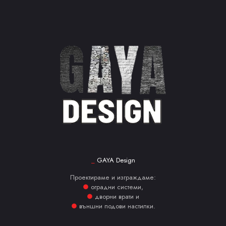
_
GAYA Design
Проектираме и изграждаме:
●
оградни системи,
●
дворни врати и
●
външни подови настилки.