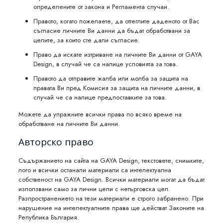
определените от закона и Регламента случаи.
Правото, когато пожелаете, да оттеглите даденото от Вас
съгласие личните Ви данни да бъдат обработвани за
целите, за които сте дали съгласие.
Право да искате изтриване на личните Ви данни от GAYA
Design, в случай че са налице условията за това.
Правото да отправите жалба или молба за защита на
правата Ви пред Комисия за защита на личните данни, в
случай че са налице предпоставките за това.
Можете да упражните всички права по всяко време на
обработване на личните Ви данни.
Авторско право
Съдържанието на сайта на GAYA Design, текстовете, снимките,
лого и всички останали материали са интелектуална
собственост на GAYA Design. Всички материали могат да бъдат
използвани само за лични цели с нетърговска цел.
Разпространението на тези материали е строго забранено. При
нарушение на интелектуалните права ще действат Законите на
Република България.