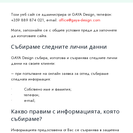
Този уеб сайт се администрира от GAYA Design, телефон:
+359 889 874 021
, e-mail:
office@gaya-design.com
Моля, запознайте се с общите условия преди да започнете
да използвате сайта.
Събираме следните лични данни
GAYA Design събира, използва и съхранява следните лични
данни на своите клиенти:
– при попълване на онлайн заявка за оглед събираме
следната информация:
• Собствено име и фамилия;
• телефон;
• e-mail;
Какво правим с информацията, която
събираме?
Информацията предоставена от Вас се съхранява в защитена