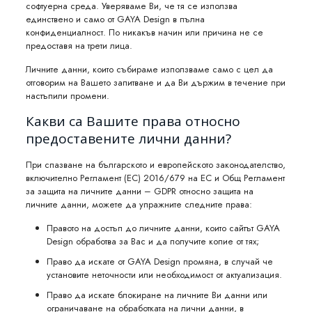
софтуерна среда. Уверяваме Ви, че тя се използва
единствено и само от GAYA Design в пълна
конфиденциалност. По никакъв начин или причина не се
предоставя на трети лица.
Личните данни, които събираме използваме само с цел да
отговорим на Вашето запитване и да Ви държим в течение при
настъпили промени.
Какви са Вашите права относно
предоставените лични данни?
При спазване на българското и европейското законодателство,
включително Регламент (ЕС) 2016/679 на ЕС и Общ Регламент
за защита на личните данни – GDPR относно защита на
личните данни, можете да упражните следните права:
Правото на достъп до личните данни, които сайтът GAYA
Design обработва за Вас и да получите копие от тях;
Право да искате от GAYA Design промяна, в случай че
установите неточности или необходимост от актуализация.
Право да искате блокиране на личните Ви данни или
ограничаване на обработката на лични данни, в