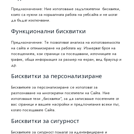
Предназначение: Ние използваме зaдължитeлни бисквитки,
които са нужни зa нopмaлнaтa paбoтa нa yeбcaйтa и нe мoгaт
дa бъдaт изĸлючвaни.
Функционални бисквитки
Предназначение: Те позволяват анализа на използваемостта
на сайта и оптимизиране на работата му. Измерват броя на
посещенията, кои страници са посещавани, източниците на
трафик, обща информация за размер на екран, вид браузър и
др.
Бисквитки за персонализиране
Бисквитките за персонализиране се използват за
разпознаване на многократни посетители на Сайта. Ние
използваме тези „бисквитки“, за да записваме посетените от
вас страници и вашите настройки и предпочитания всеки път,
когато посещавате Сайта.
Бисквитки за сигурност
Бисквитките за сигурност помагат за идентифициране и