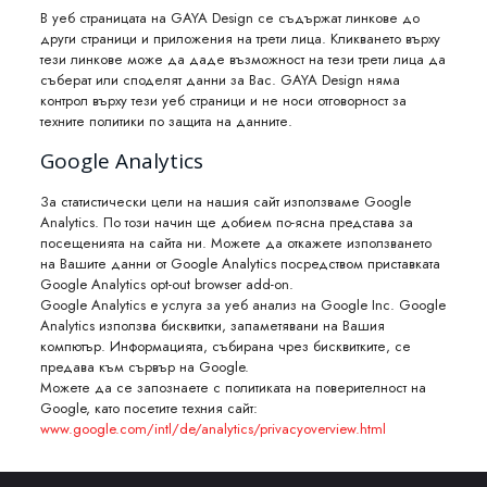
В уеб страницата на GAYA Design се съдържат линкове до
други страници и приложения на трети лица. Кликването върху
тези линкове може да даде възможност на тези трети лица да
съберат или споделят данни за Вас. GAYA Design няма
контрол върху тези уеб страници и не носи отговорност за
техните политики по защита на данните.
Google Analytics
За статистически цели на нашия сайт използваме Google
Analytics. По този начин ще добием по-ясна представа за
посещенията на сайта ни. Можете да откажете използването
на Вашите данни от Google Analytics посредством приставката
Google Analytics opt-out browser add-on.
Google Analytics e услуга за уеб анализ на Google Inc. Google
Analytics използва бисквитки, запаметявани на Вашия
компютър. Информацията, събирана чрез бисквитките, се
предава към сървър на Google.
Можете да се запознаете с политиката на поверителност на
Google, като посетите техния сайт:
www.google.com/intl/de/analytics/privacyoverview.html