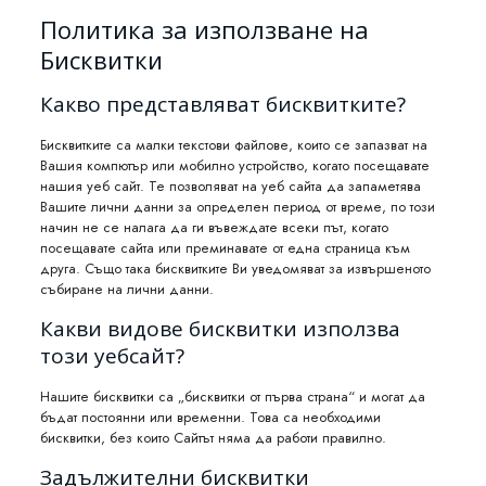
Политика за използване на
Бисквитки
Какво представляват бисквитките?
Бисквитките са малки текстови файлове, които се запазват на
Вашия компютър или мобилно устройство, когато посещавате
нашия уеб сайт. Те позволяват на уеб сайта да запаметява
Вашите лични данни за определен период от време, по този
начин не се налага да ги въвеждате всеки път, когато
посещавате сайта или преминавате от една страница към
друга. Също така бисквитките Ви уведомяват за извършеното
събиране на лични данни.
Какви видове бисквитки използва
този уебсайт?
Нашите бисквитки са „бисквитки от първа страна“ и могат да
бъдат постоянни или временни. Това са необходими
бисквитки, без които Сайтът няма да работи правилно.
Задължителни бисквитки