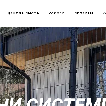
ЦЕНОВА ЛИСТА
УСЛУГИ
ПРОЕКТИ
К
Н
И
С
И
С
Т
Е
М