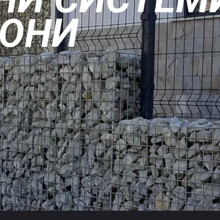
О
Н
И