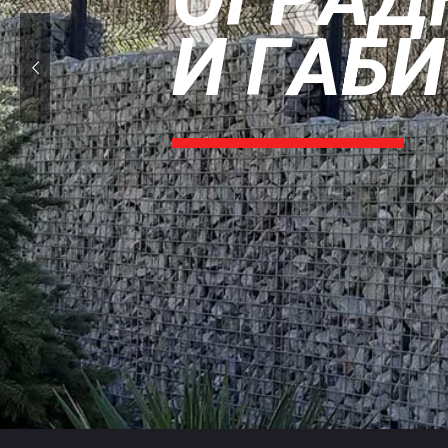
И
Г
А
Б
И