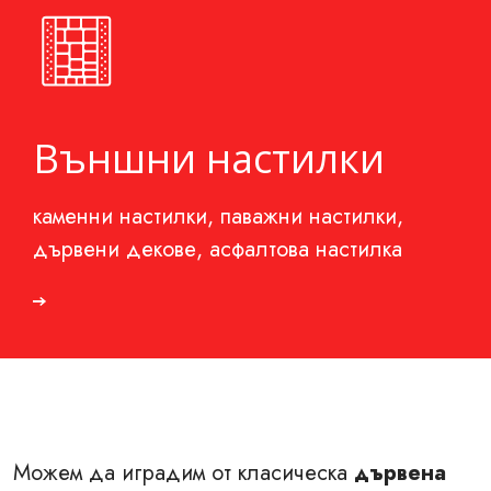
Външни настилки
каменни настилки, паважни настилки,
дървени декове, асфалтова настилка
Можем да иградим от класическа
дървена