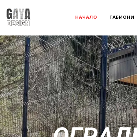
НАЧАЛО
ГАБИОНИ
О
Г
Р
А
Д