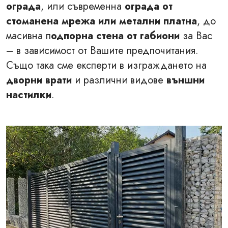
ограда
, или съвременна
ограда от
стоманена мрежа или метални платна
, до
масивна п
одпорна стена от габиони
за Вас
– в зависимост от Вашите предпочитания.
Също така сме експерти в изграждането на
дворни врати
и различни видове
външни
настилки
.